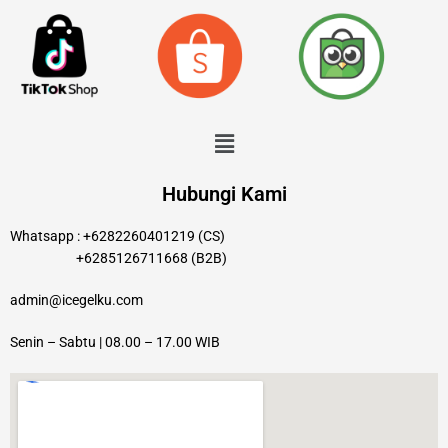
o
g
k
o
r
k
a
m
Menu
Hubungi Kami
Whatsapp : +6282260401219 (CS)
+6285126711668 (B2B)
admin@icegelku.com
Senin – Sabtu | 08.00 – 17.00 WIB